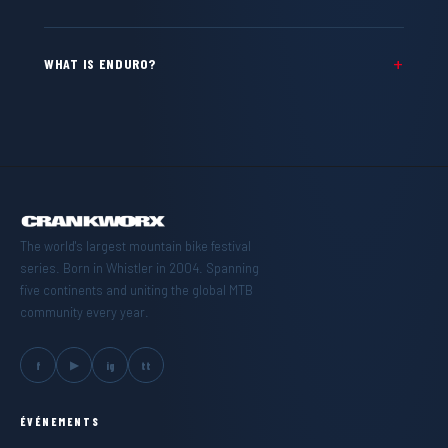
WHAT IS ENDURO?
The world's largest mountain bike festival
series. Born in Whistler in 2004. Spanning
five continents and uniting the global MTB
community every year.
▶
f
ig
tt
ÉVÉNEMENTS