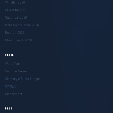
Whistler 2026
SilverStar 2026
Sugarloaf 2026
Mont-Sainte-Anne 2026
Rotorua 2026
Christchurch 2026
SÉRIE
World Tour
Summer Series
Slopestyle Super League
CWNEXT
Classement
PLUS